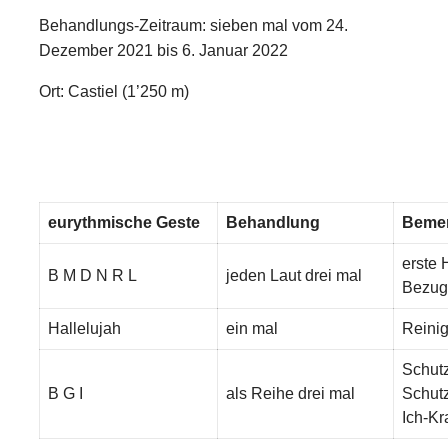
Behandlungs-Zeitraum: sieben mal vom 24.
Dezember 2021 bis 6. Januar 2022
Ort: Castiel (1’250 m)
eurythmische Geste
Behandlung
Beme
erste 
B M D N R L
jeden Laut drei mal
Bezug
Hallelujah
ein mal
Reini
Schut
B G I
als Reihe drei mal
Schut
Ich-Kra