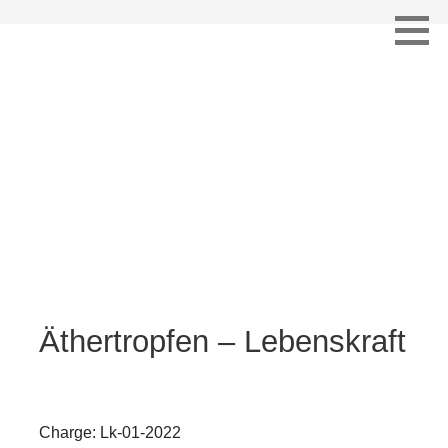
Zum
Inhalt
springen
Code lk-01-2022
Äthertropfen – Lebenskraft
Charge: Lk-01-2022