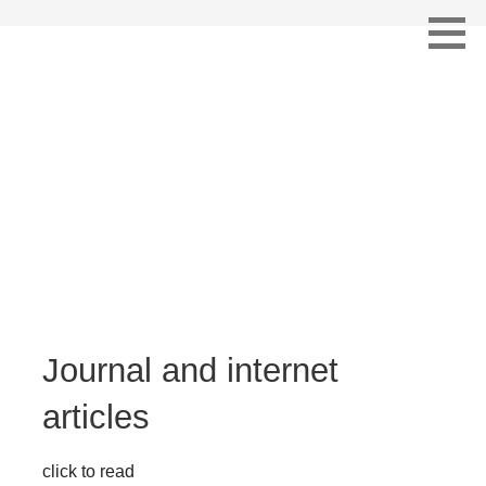
Skip
to
content
Journal articles
Journal and internet
articles
click to read